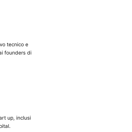
ivo tecnico e
i founders di
rt up, inclusi
ital.