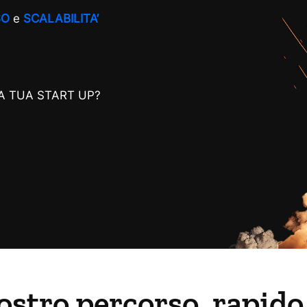
SO
e
SCALABILITA’
A TUA START UP?
nostro percorso, rapid