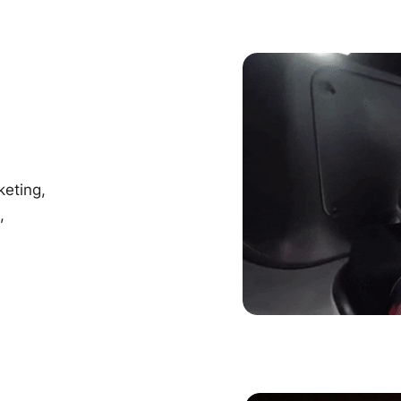
keting,
,