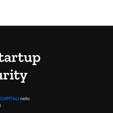
tartup
urity
CAPITALI
nello
M